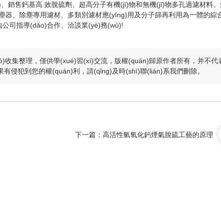
、銷售鈣基高 效脫硫劑、超高分子有機(jī)物和無機(jī)物多孔過濾材料
除塵器、塑燒板除塵器、除塵專用濾材、多類別濾材應(yīng)用及分子篩再利用為一體的
公司指導(dǎo)合作、洽談業(yè)務(wù)!
)收集整理，僅供學(xué)習(xí)交流，版權(quán)歸原作者所有，并不
到您的權(quán)利，請(qǐng)及時(shí)聯(lián)系我們刪除。
下一篇：
高活性氫氧化鈣煙氣脫硫工藝的原理