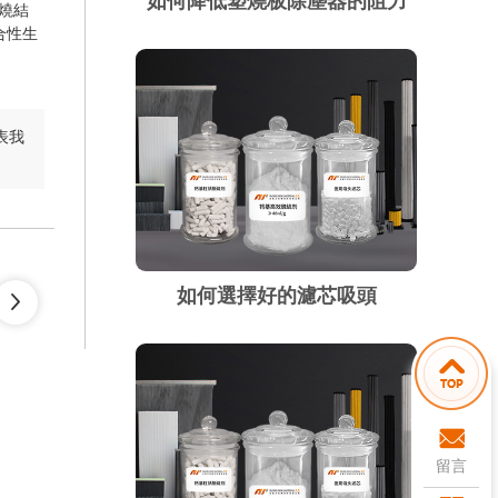
如何降低塑燒板除塵器的阻力
、燒結
綜合性生
代表我
如何選擇好的濾芯吸頭
留言