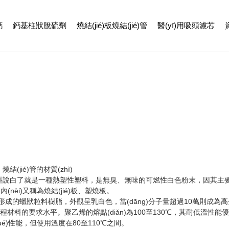
鈣
鈣基柱狀脫硫劑
燒結(jié)板燒結(jié)管
醫(yī)用吸頭濾芯
(jié)管的材質(zhì)
了就是一種熱塑性塑料，是無臭、無味的可燃性白色粉末，因其主
i)又稱為燒結(jié)板、塑燒板。
形成的蠟狀粒料樹脂，外觀呈乳白色，當(dāng)分子量超過10萬則成為
的要求水平。聚乙烯的熔點(diǎn)為100至130℃，其耐低溫性能優(
，但使用溫度在80至110℃之間。