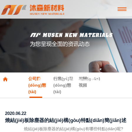
公司動
行業(yè)動
相關(guān)
首頁(yè)
>
資訊中心
>
公司動(dòng)態(tài)
(dòng)態
(dòng)態
視頻
(tài)
(tài)
2020.06.22
燒結(jié)板除塵器的結(jié)構(gòu)特點(diǎn)簡(jiǎn)述
燒結(jié)板除塵器的結(jié)構(gòu)有哪些特點(diǎn)呢?