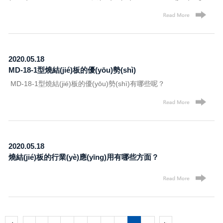
把關(guān)每一步，且生產(chǎn)資源效率協(xié)作，
環(huán)環(huán)相扣，打造除塵行業(yè)流水生產(chǎn)線的***
佳典范。 洛陽(yáng)沐森建地面積55000平方米，標(biāo)
準(zhǔn)化廠房18500平方米，擁有大、中、小型
燒結(jié)板生產(chǎn)線設(shè)備，年產(chǎn)50萬(wàn)平方
2020.05.18
米。
MD-18-1型燒結(jié)板的優(yōu)勢(shì)
2020.05.18
燒結(jié)板的行業(yè)應(yīng)用有哪些方面？