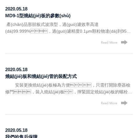
透過(guò)與停留，能保持相當(dāng)好的清灰效果。其
浪形設(shè)計(jì)，單塊板過(guò)濾面積是相同體積濾袋的2-3
2020.05.18
次，設(shè)備阻力非常穩(wěn)定，壓力損失與運
倍。 6、安裝維護(hù)方便。安裝更換塑燒
MD9-1型燒結(jié)板的參數(shù)
(yùn)行時(shí)間幾乎保持不變。 占地空間小 塑燒板的所
板極為方便，只需打開除塵器檢修門，擰緊固定板的兩
產(chǎn)品形狀板式波浪型，過(guò)濾效率高達
占空間僅是布袋除塵器的1/3-1/6，并且可以疊加設(shè)計(jì)縮
個(gè)螺栓即可完成一片濾板的裝配。在日常生產(chǎn)中，
(dá)99.999%，過(guò)濾精度0.1μm顆粒物達(dá)到95%
小占地面積。過(guò)濾面為波浪形設(shè)計(jì)，單塊板過
幾乎無(wú)須維修保養(yǎng)。 如有燒結(jié)板、塑燒
以上，具有自潤(rùn)滑，耐酸堿，易清
(guò)濾面積是相同體積濾袋的2-3倍。 安裝維護
板除塵器等使用需求，歡迎咨詢洛陽(yáng)沐森新材料
灰，抗結(jié)露、可水洗，超耐磨、無
(hù)方便 安裝更換塑燒板極為方便，只需打開除塵器檢修
有限公司，歡迎咨詢：400-133-0379!
(wú)纖維剝離，超長(zhǎng)壽命，防靜電型表面
門，擰緊固定塑燒板的兩個(gè)螺栓即可完成一片濾板的裝
電阻≤8Ω
配。在日常生產(chǎn)中，幾乎無(wú)需保養(yǎng)維
修。
2020.05.18
燒結(jié)板和燒結(jié)管的裝配方式
安裝更換燒結(jié)板極為方便，只需打開除塵器檢
修門，裝入燒結(jié)板，擰緊固定燒結(jié)板的螺栓即
可完成一片濾板的裝配。在日常生產(chǎn)中，幾
乎無(wú)須維修保養(yǎng)。
2020.05.18
我們的售后保障