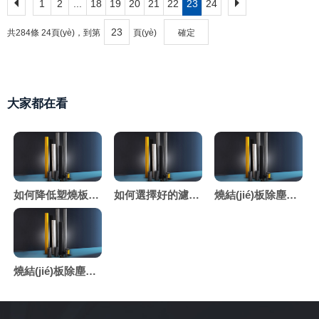
1
2
...
18
19
20
21
22
23
24
共284條 24頁(yè)，到第
頁(yè)
確定
大家都在看
如何降低塑燒板除塵器的阻力
如何選擇好的濾芯吸頭
燒結(jié)板除塵器的挑選原則
燒結(jié)板除塵器密封條為什么會(huì)泄漏